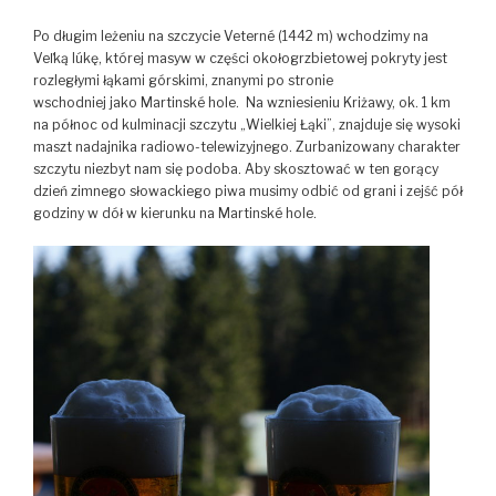
Po długim leżeniu na szczycie Veterné (1442 m) wchodzimy na
Veľką lúkę, której masyw w części okołogrzbietowej pokryty jest
rozległymi łąkami górskimi, znanymi po stronie
wschodniej jako Martinské hole. Na wzniesieniu Kriżawy, ok. 1 km
na północ od kulminacji szczytu „Wielkiej Łąki”, znajduje się wysoki
maszt nadajnika radiowo-telewizyjnego. Zurbanizowany charakter
szczytu niezbyt nam się podoba. Aby skosztować w ten gorący
dzień zimnego słowackiego piwa musimy odbić od grani i zejść pół
godziny w dół w kierunku na Martinské hole.