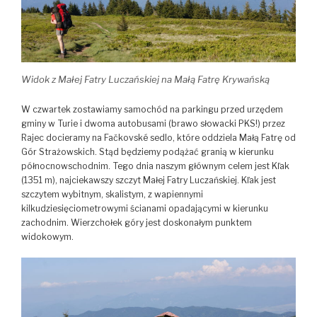
Widok z Małej Fatry Luczańskiej na Małą Fatrę Krywańską
W czwartek zostawiamy samochód na parkingu przed urzędem
gminy w Turie i dwoma autobusami (brawo słowacki PKS!) przez
Rajec docieramy na Fačkovské sedlo, które oddziela Małą Fatrę od
Gór Strażowskich. Stąd będziemy podążać granią w kierunku
północnowschodnim. Tego dnia naszym głównym celem jest Kľak
(1351 m), najciekawszy szczyt Małej Fatry Luczańskiej. Kľak jest
szczytem wybitnym, skalistym, z wapiennymi
kilkudziesięciometrowymi ścianami opadającymi w kierunku
zachodnim. Wierzchołek góry jest doskonałym punktem
widokowym.