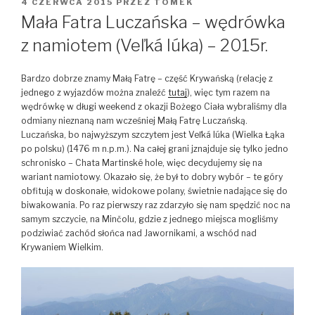
OPUBLIKOWANE
4 CZERWCA 2015
PRZEZ
TOMEK
W
Mała Fatra Luczańska – wędrówka
z namiotem (Veľká lúka) – 2015r.
Bardzo dobrze znamy Małą Fatrę – część Krywańską (relację z
jednego z wyjazdów można znaleźć
tutaj
), więc tym razem na
wędrówkę w długi weekend z okazji Bożego Ciała wybraliśmy dla
odmiany nieznaną nam wcześniej Małą Fatrę Luczańską.
Luczańska, bo najwyższym szczytem jest Veľká lúka (Wielka Łąka
po polsku) (1476 m n.p.m.). Na całej grani jznajduje się tylko jedno
schronisko – Chata Martinské hole, więc decydujemy się na
wariant namiotowy. Okazało się, że był to dobry wybór – te góry
obfitują w doskonałe, widokowe polany, świetnie nadające się do
biwakowania. Po raz pierwszy raz zdarzyło się nam spędzić noc na
samym szczycie, na Minčolu, gdzie z jednego miejsca mogliśmy
podziwiać zachód słońca nad Jawornikami, a wschód nad
Krywaniem Wielkim.