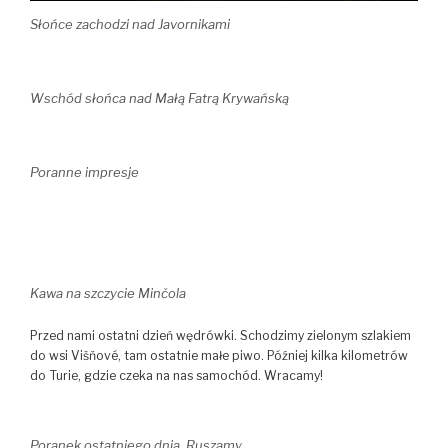
Słońce zachodzi nad Javornikami
Wschód słońca nad Małą Fatrą Krywańską
Poranne impresje
Kawa na szczycie
Minčol
a
Przed nami ostatni dzień wędrówki. Schodzimy zielonym szlakiem
do wsi Višňové, tam ostatnie małe piwo. Później kilka kilometrów
do Turie, gdzie czeka na nas samochód. Wracamy!
Poranek ostatniego dnia. Ruszamy