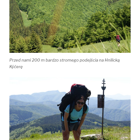
Przed nami 200 m bardzo stromego podejścia na Hnilicką
Kýčerę