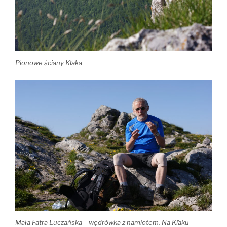
Pionowe ściany Kľaka
Mała Fatra Luczańska – wędrówka z namiotem. Na
Kľak
u