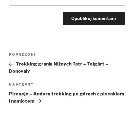
Nawigacja
Poprzedni
POPRZEDNI
wpisu
wpis
Trekking granią Niżnych Tatr – Telgárt –
Donovaly
Następny
NASTĘPNY
wpis
Pireneje – Andora trekking po górach z plecakiem
i namiotem