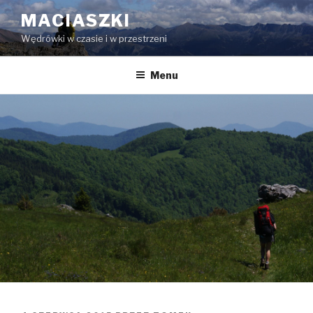
Przeskocz
MACIASZKI
do
Wędrówki w czasie i w przestrzeni
treści
Menu