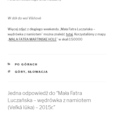
W dół do wsi
Višňové
Więcej zdjęć z długiego weekendu „Mała Fatra Luczańska –
wędrówka z namiotem” można znaleźć
tutaj
. Korzystaliśmy z mapy
„
MALA FATRA MARTINSKE HOLE
” w skali 1:50000
KATEGORIE
PO GÓRACH
TAGI
GÓRY
,
SŁOWACJA
Jedna odpowiedź do “Mała Fatra
Luczańska – wędrówka z namiotem
(Veľká lúka) – 2015r.”