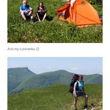
A to my o poranku 🙂