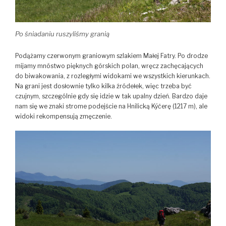
Po śniadaniu ruszyliśmy granią
Podążamy czerwonym graniowym szlakiem Małej Fatry. Po drodze
mijamy mnóstwo pięknych górskich polan, wręcz zachęcających
do biwakowania, z rozległymi widokami we wszystkich kierunkach.
Na grani jest dosłownie tylko kilka źródełek, więc trzeba być
czujnym, szczególnie gdy się idzie w tak upalny dzień. Bardzo daje
nam się we znaki strome podejście na Hnilicką Kýčerę (1217 m), ale
widoki rekompensują zmęczenie.