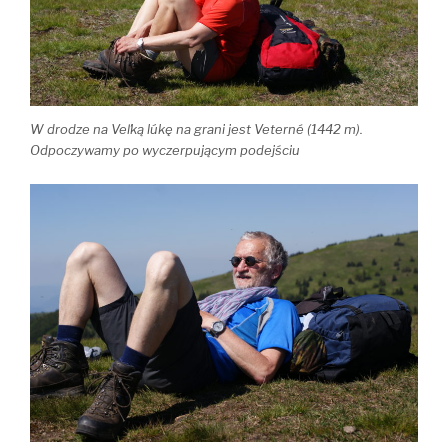
W drodze na Veľką lúkę na grani jest Veterné (1442 m).
Odpoczywamy po wyczerpującym podejściu