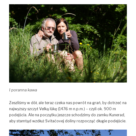
I poranna kawa
Zeszliśmy w dół, ale teraz czeka nas powrót na grań, by dotrzeć na
najwyższy szczyt Veľką lúkę (1476 m n.p.m.) – czyli ok. 900 m
podejścia. Ale na początku jeszcze schodzimy do zamku Kunerad,
aby stamtąd wzdłuż Svitačovej doliny rozpocząć długie podejście.