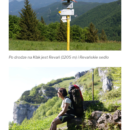
Po drodze na Kľak jest Revań (1205 m) i Revańskie sedlo