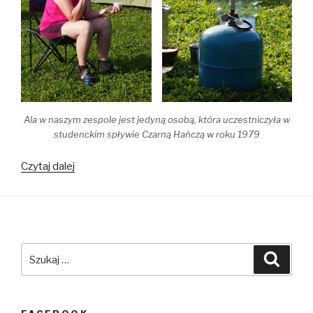
Ala w naszym zespole jest jedyną osobą, która uczestniczyła w
studenckim spływie Czarną Hańczą w roku 1979
Spływ
Czytaj dalej
kajakowy
Czarna
Hańcza
2025,
Kanał
Szukaj:
Szuka
Augustowski,
jeziora
augustowskie