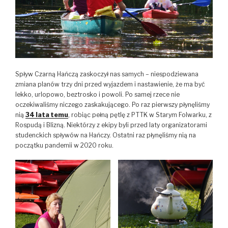
Spływ Czarną Hańczą zaskoczył nas samych – niespodziewana
zmiana planów trzy dni przed wyjazdem i nastawienie, że ma być
lekko, urlopowo, beztrosko i powoli. Po samej rzece nie
oczekiwaliśmy niczego zaskakującego. Po raz pierwszy płynęliśmy
nią
34 lata temu
, robiąc pełną pętlę z PTTK w Starym Folwarku, z
Rospudą i Blizną. Niektórzy z ekipy byli przed laty organizatorami
studenckich spływów na Hańczy. Ostatni raz płynęliśmy nią na
początku pandemii w 2020 roku.