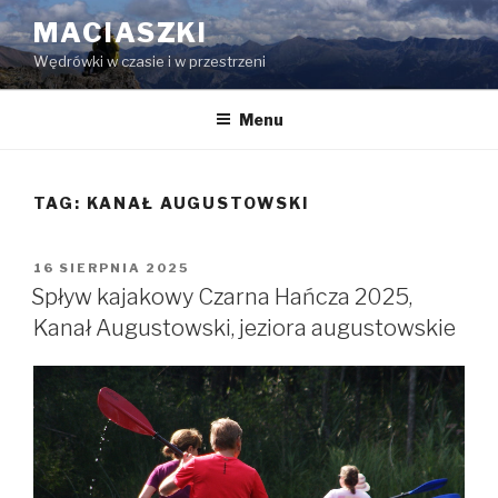
Przeskocz
MACIASZKI
do
Wędrówki w czasie i w przestrzeni
treści
Menu
TAG:
KANAŁ AUGUSTOWSKI
OPUBLIKOWANE
16 SIERPNIA 2025
W
Spływ kajakowy Czarna Hańcza 2025,
Kanał Augustowski, jeziora augustowskie